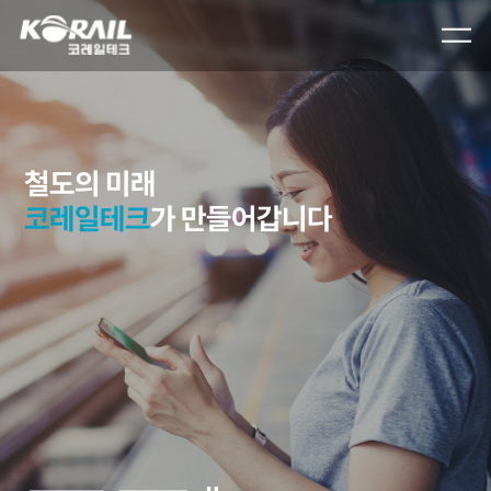
메인
비주얼
및
공지사항
슬라이드
철도의 미래
코
레
일
테
크
가 만들어갑니다
재생