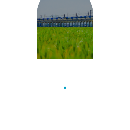
핵심분야
및
업무
정렬로
구성